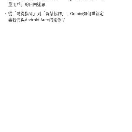
量用戶」的自由迷思
從「聽從指令」到「智慧協作」：Gemini如何重新定
義我們與Android Auto的關係？