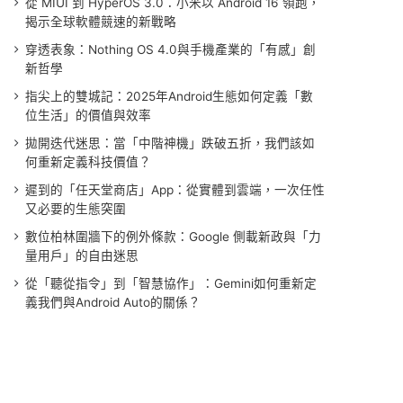
從 MIUI 到 HyperOS 3.0：小米以 Android 16 領跑，
揭示全球軟體競速的新戰略
穿透表象：Nothing OS 4.0與手機產業的「有感」創
新哲學
指尖上的雙城記：2025年Android生態如何定義「數
位生活」的價值與效率
拋開迭代迷思：當「中階神機」跌破五折，我們該如
何重新定義科技價值？
遲到的「任天堂商店」App：從實體到雲端，一次任性
又必要的生態突圍
數位柏林圍牆下的例外條款：Google 側載新政與「力
量用戶」的自由迷思
從「聽從指令」到「智慧協作」：Gemini如何重新定
義我們與Android Auto的關係？