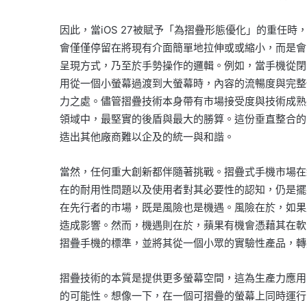
因此，當iOS 27被賦予「為摺疊形態優化」的重任
會僅僅停留在將現有介面簡單地拉伸或或縮小，而是會
呈現方式，乃至於手勢操作的邏輯。例如，當手機從閉
用從一個小螢幕過渡到大螢幕時，內容的流暢度與完整
力之處。儘管摺疊技術本身帶有市場接受度與技術成熟
領域中，最堅實的後盾與最大的勝算。這份垂直整合的
造出其他廠商難以企及的統一與和諧。
當然，任何重大創新都伴隨著挑戰。摺疊式手機市場在
在的耐用性問題以及使用者對其必要性的認知，仍是擺
在先行者的市場，既是風險也是機遇。風險在於，如果
造成影響。然而，機遇則在於，蘋果有機會憑藉其在軟
摺疊手機的標準，並將其從一個小眾的實驗性產品，轉
摺疊技術的本質是提供更多螢幕空間，這為生產力應用
的可能性。想像一下，在一個可摺疊的螢幕上同時運行