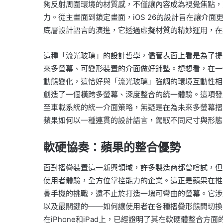
夠反射周圍環境的材質感，不僅讓內容成為視覺焦點，
力。從主畫面到鎖定畫面，iOS 26的設計旨在讓介
底層設計語言的演進，它透過虛擬材質的精妙運用，在
這種「流光玻璃」的設計哲學，儘管表面上看是為了提升
來多螢幕、可變形裝置的介面做好鋪墊。想想看，在一
動態變化，這恰好與「流光玻璃」強調的環境互動性相呼應。此
創造了一個橫跨多螢幕、深度整合的統一體驗。這項發
至車載系統的統一介面策略，無疑是在為未來多螢幕摺
蘋果如何以一種連貫的設計語言，駕馭不同尺寸與形態
軟硬協奏：蘋果的整合優勢
面對摺疊裝置這一新興領域，許多製造商都曾嚐試，但
使用者體驗，全方位掌控能力的企業。這正是蘋果在推
疊手機的挑戰，遠不止於打造一塊可彎曲的螢幕。它涉
以及最關鍵的——如何讓使用者在各種摺疊形態間切換
在iPhone和iPad上，已經證明了其在軟硬體整合