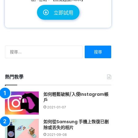
立即試用
搜
尋
關
鍵
字:
熱門教學
如何輕鬆破解/入侵Instagram帳
戶
2021-01-07
如何從Samsung 手機上恢復已刪
除或丟失的相片
2021-09-08