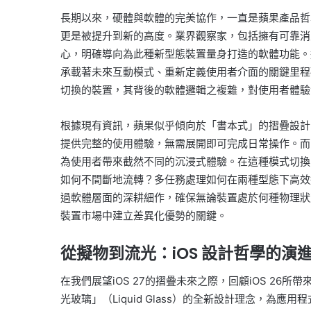
長期以來，硬體與軟體的完美協作，一直是蘋果產品哲學
更是被提升到新的高度。業界觀察家，包括擁有可靠消息
心，明確導向為此種新型態裝置量身打造的軟體功能。這
承載著未來互動模式、重新定義使用者介面的關鍵里程
切換的裝置，其背後的軟體邏輯之複雜，對使用者體驗
根據現有資訊，蘋果似乎傾向於「書本式」的摺疊設計
提供完整的使用體驗，無需展開即可完成日常操作。而
為使用者帶來截然不同的沉浸式體驗。在這種模式切換
如何不間斷地流轉？多任務處理如何在兩種型態下高效運
過軟體層面的深耕細作，確保無論裝置處於何種物理狀
裝置市場中建立差異化優勢的關鍵。
從擬物到流光：iOS 設計哲學的演
在我們展望iOS 27的摺疊未來之際，回顧iOS 26所
光玻璃」（Liquid Glass）的全新設計理念，