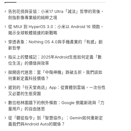
告別花俏與妥協：小米17 Ultra「減法」哲學的背後，
劍指影像專業級的純粹之境
從 MIUI 到 HyperOS 3.0：小米以 Android 16 領跑，
揭示全球軟體競速的新戰略
穿透表象：Nothing OS 4.0與手機產業的「有感」創
新哲學
指尖上的雙城記：2025年Android生態如何定義「數
位生活」的價值與效率
拋開迭代迷思：當「中階神機」跌破五折，我們該如
何重新定義科技價值？
遲到的「任天堂商店」App：從實體到雲端，一次任性
又必要的生態突圍
數位柏林圍牆下的例外條款：Google 側載新政與「力
量用戶」的自由迷思
從「聽從指令」到「智慧協作」：Gemini如何重新定
義我們與Android Auto的關係？