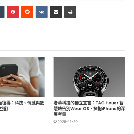
dIn
Tumblr
Pinterest
Reddit
VKontakte
Share via Email
Print
而復得：科技、情感與數
奢華科技的獨立宣言：TAG Heuer 智
之道》
慧錶告別Wear OS，擁抱iPhone的深
層考量
2025-11-20