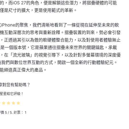
，而iOS 27的角色，便是解鎖這些潛力，將摺疊硬體的可能
僅是尺寸的擴大，更是使用範式的革新。
摺疊式iPhone的聚焦，我們清晰地看到了一條從現在延伸至未來的軟
機互動深層次的思考與重新詮釋。摺疊裝置的到來，勢必會引發
，正透過其引以為傲的軟硬體整合能力，以及對使用者體驗無止
僅僅是一個版本號，它是蘋果通往摺疊未來世界的關鍵鑰匙，承載
，在「流光玻璃」的視覺引導下，以及針對多螢幕環境的深度優
定義我們與數位世界互動的方式，開啟一個全新的行動體驗紀元。
能締造真正偉大的產品。
章對您有幫助嗎？
星星給它評級！
評價
5
/ 5. 計票：
1