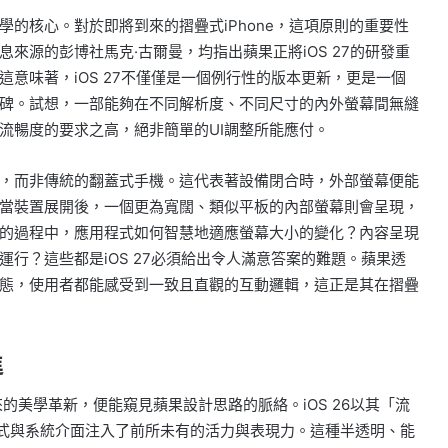
的核心。對於即將到來的摺疊式iPhone，這項原則的重要性
來源的彭博社馬克·古爾曼，均指出蘋果正將iOS 27的研發重
意味著，iOS 27不僅僅是一個例行性的版本更新，更是一個
碑。試想，一部能夠在不同解析度、不同尺寸的內外螢幕間無縫
流暢度的要求之高，絕非簡單的UI調整所能應付。
，而非傳統的翻蓋式手機。這代表著設備閉合時，外部螢幕便能
當裝置展開後，一個更為寬闊、類似平板的內部螢幕則會呈現，
的過程中，應用程式如何智慧地適應螢幕大小的變化？內容呈現
行？這些都是iOS 27必須給出令人滿意答案的難題。蘋果透
態，使用者都能感受到一致且直觀的互動邏輯，這正是其在摺疊
進
帶來的美學革新，便能窺見蘋果設計思路的脈絡。iOS 26以其「流
為應用程式與系統介面注入了前所未有的活力與表現力。這種半透明、能