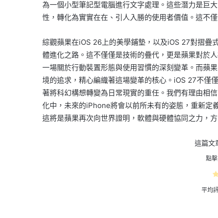
為一個小型筆記型電腦進行文字處理。這些潛力是巨大的
性，轉化為實實在在、引人入勝的使用者價值。這不僅
綜觀蘋果在iOS 26上的美學鋪墊，以及iOS 27對
體進化之路。這不僅僅是技術的疊代，更是蘋果對於人
一場關於行動裝置形態與使用習慣的深刻變革。而蘋果
境的追求，精心編織著這場變革的核心。iOS 27不
著將科幻構想轉變為日常現實的重任。我們有理由相信
化中，未來的iPhone將會以前所未有的姿態，重新
這將是蘋果再次向世界證明，軟體與硬體協同之力，方
這篇文
點擊
平均