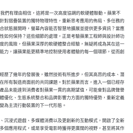
時，我們有理由相信，這將是一次高度協調的軟硬體聯動。蘋果不
針對摺疊裝置的獨特物理特性，重新思考應用的佈局、多任務的
合狀態展開時，螢幕內容能否智慧地擴展並提供更多資訊？當應
性如何保持？這些細節的處理，正是考驗蘋果工程師與設計師功
度的風險，但蘋果深厚的軟硬體整合經驗，無疑將成為其在這一
能力，讓蘋果能更精準地控制使用者體驗的每一個環節，從而創
經歷了幾年的發展後，雖然技術有所進步，但其高昂的成本、潛
在所有製造商面前的共同課題。對於蘋果而言，進入一個已經存
產品未能達到消費者對蘋果一貫的高期望值，可能會對品牌聲譽
體優化、生態系統整合和品牌影響力方面的獨特優勢，重新定義
變為主流行動裝置的下一代形態。
、沉浸式遊戲、多媒體消費以及更創新的互動模式，開啟了全新
多個應用程式，或是享受電影時獲得更廣闊的視野，甚至將其作