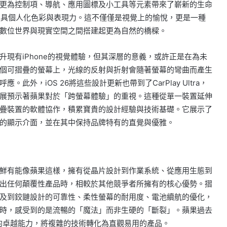
更為控制項、導航、應用圖標及小工具等元素帶來了嶄新的生命
面更具個人化色彩與表現力。這不僅僅是視覺上的愉悅，更是一種
數位世界與現實空間之間搭建起更為自然的橋樑。
現有iPhone的視覺體驗，但其深層的意義，或許正是在為未
個可摺疊的螢幕上，光線的反射與折射會隨著螢幕的彎曲而產生
外，iOS 26將這些設計更新也帶到了CarPlay Ultra，
展預示著蘋果對於「跨螢幕體驗」的重視。這種從單一裝置延伸
疊裝置的軟體協作，積累寶貴的設計經驗與技術基礎。它展示了
的顯示介面，並在其中保持品牌特有的直覺與優雅。
鮮有能像蘋果這樣，擁有從晶片設計到作業系統、從應用生態到
出任何顛覆性產品時，相較於其他競爭者所擁有的核心優勢。摺
及到鉸鏈設計的可靠性、柔性螢幕的耐用度、電池續航的優化，
時，感受到的是流暢的「魔法」而非生硬的「斷裂」。蘋果過去
方面的卓越能力，將複雜的技術轉化為直觀易用的產品。