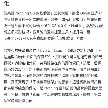
化
如果說 Nothing OS 的軟體設計是其大腦，那麼 Glyph 燈光介
面無疑是其獨一無二的靈魂。過去，Glyph 曾被部分評論家視
為一種華而不實的噱頭，但在 OS 4.0 中，Nothing 顯然致力於
將這項光影技術，從單純的通知提醒工具，提升為一種
nothing-os-4.0具有實際用途的「環境感知」介面。
最核心的升級體現在「Live Updates」（即時更新）功能上。
透過與 Glyph 介面的深度整合，用戶現在可以透過背後的燈光
訊號，追蹤包括外送、共乘服務在內的即時資訊。這是一個極
為巧妙的設計：當手機正面朝下靜置於桌面時，用戶無需拿起
或點亮螢幕，僅憑光線的閃爍模式和進度，就能知曉關鍵進
程，真正實現了「不被螢幕綁架」的願景。這種將數位資訊轉
化為環境線索的做法，是 Nothing 區別於其他品牌的最強大武
器，它將手機的「背面」從沉睡的塑膠或玻璃片，變成了第二
個實時資訊顯示窗。