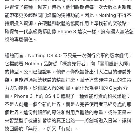
戶習慣了這種「獨家」待遇，他們將期待每一次大版本更新都
能帶來更多超越同門設備的獨特功能。因此，Nothing 不得不
持續投入資源，在硬體和軟體的協同作用上尋找新的突破點，
確保每一代旗艦機都能像 Phone 3 這次一樣，擁有讓人無法忽
視的專屬價值。
總體而言，Nothing OS 4.0 不只是一次例行公事的版本疊代，
它標誌著 Nothing 品牌從「概念先行者」向「實用設計大師」
的轉型。公司已經證明，他們不僅能設計出引人注目的硬體外
觀，更能透過系統軟體的精細打磨，賦予這些硬體真正的生命
力與功能性。從細緻入微的動畫，到化光為資訊的 Glyph 介
面，Phone 3 上的 OS 4.0 體現了一種難能可貴的科技謙遜：
不是去創造一個全新的世界，而是去完善使用者已經身處的那
個世界。這份對細節的專注和對用戶體驗的尊重，或許正是未
來智慧型手機設計哲學的真正出路——將創新融入日常，讓科
技回歸於「無形」，卻又「有感」。