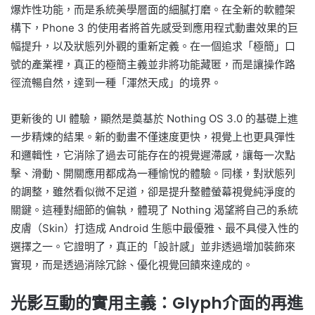
爆炸性功能，而是系統美學層面的細膩打磨。在全新的軟體架
構下，Phone 3 的使用者將首先感受到應用程式動畫效果的巨
幅提升，以及狀態列外觀的重新定義。在一個追求「極簡」口
號的產業裡，真正的極簡主義並非將功能藏匿，而是讓操作路
徑流暢自然，達到一種「渾然天成」的境界。
更新後的 UI 體驗，顯然是奠基於 Nothing OS 3.0 的基礎上進
一步精煉的結果。新的動畫不僅速度更快，視覺上也更具彈性
和邏輯性，它消除了過去可能存在的視覺遲滯感，讓每一次點
擊、滑動、開關應用都成為一種愉悅的體驗。同樣，對狀態列
的調整，雖然看似微不足道，卻是提升整體螢幕視覺純淨度的
關鍵。這種對細節的偏執，體現了 Nothing 渴望將自己的系統
皮膚（Skin）打造成 Android 生態中最優雅、最不具侵入性的
選擇之一。它證明了，真正的「設計感」並非透過增加裝飾來
實現，而是透過消除冗餘、優化視覺回饋來達成的。
光影互動的實用主義：Glyph介面的再進