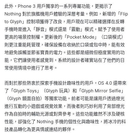
此外，Phone 3 用戶獨享的一系列專屬功能，更揭示了
Nothing 對於旗艦機用戶體驗的深層考量。例如，新增的「Flip
to Glyph」控制項獲得了改良，用戶現在可以精確選擇在反轉
手機時是進入「靜音」模式還是「震動」模式，賦予了使用者
更高的場景控制權。更新後的「Pocket Mode」（口袋模式）
則更注重能耗管理，確保設備在收納於口袋或包中時，能有效
地避免誤觸並節省寶貴的電力。這些都是細微但極度實用的功
能，它們讓使用者感覺到，系統的設計者確實站在了他們的日
常使用情境中進行了思考。
而對於那些熱衷於探索手機設計趣味性的用戶，OS 4.0 還帶來
了「Glyph Toys」（Glyph 玩具）和「Glyph Mirror Selfie」
（Glyph 鏡面自拍）等獨家功能。前者可能是讓用戶透過燈光
進行互動的小遊戲或視覺效果，而後者則巧妙利用了背部燈光
作為自拍時的輔助光源或對齊參考。這些功能雖然不涉及硬核
性能，卻強化了 Nothing 手機的個性化與趣味性，將冰冷的科
技產品轉化為更具情感連結的夥伴。