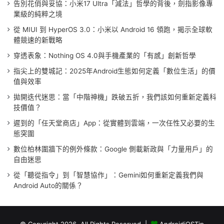
告別花俏與妥協：小米17 Ultra「減法」哲學的背後，劍指影像專
業級的純粹之境
從 MIUI 到 HyperOS 3.0：小米以 Android 16 領跑，揭示全球軟
體競速的新戰略
穿透表象：Nothing OS 4.0與手機產業的「有感」創新哲學
指尖上的雙城記：2025年Android生態如何定義「數位生活」的價
值與效率
拋開迭代迷思：當「中階神機」跌破五折，我們該如何重新定義科
技價值？
遲到的「任天堂商店」App：從實體到雲端，一次任性又必要的生
態突圍
數位柏林圍牆下的例外條款：Google 側載新政與「力量用戶」的
自由迷思
從「聽從指令」到「智慧協作」：Gemini如何重新定義我們與
Android Auto的關係？