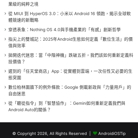
業級的純粹之境
從 MIUI 到 HyperOS 3.0：小米以 Android 16 領跑，揭示全球軟
體競速的新戰略
穿透表象：Nothing OS 4.0與手機產業的「有感」創新哲學
指尖上的雙城記：2025年Android生態如何定義「數位生活」的價
值與效率
拋開迭代迷思：當「中階神機」跌破五折，我們該如何重新定義科
技價值？
遲到的「任天堂商店」App：從實體到雲端，一次任性又必要的生
態突圍
數位柏林圍牆下的例外條款：Google 側載新政與「力量用戶」的
自由迷思
從「聽從指令」到「智慧協作」：Gemini如何重新定義我們與
Android Auto的關係？
© Copyright 2026, All Rights Reserved |
AndroidiOSTip