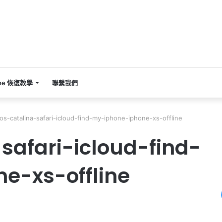
one 恢復教學
聯繫我們
s-catalina-safari-icloud-find-my-iphone-iphone-xs-offline
afari-icloud-find-
e-xs-offline